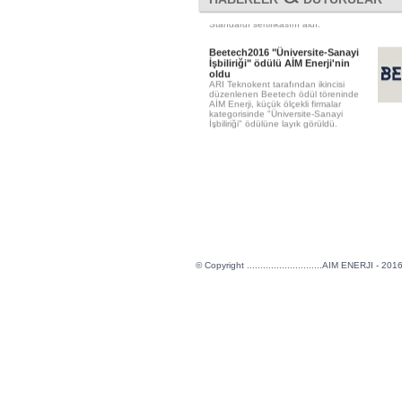
çalışmalarından sonra AIM Enerji ISO
9001:2015 Uluslararası Kalite Yönetim
Standardı sertifikasını aldı.
Beetech2016 "Üniversite-Sanayi
İşbiliriği" ödülü AİM Enerji'nin
oldu
ARI Teknokent tarafından ikincisi
düzenlenen Beetech ödül töreninde
AİM Enerji, küçük ölçekli firmalar
kategorisinde "Üniversite-Sanayi
İşbiliriği" ödülüne layık görüldü.
© Copyright ............................AIM ENERJI - 2016.....