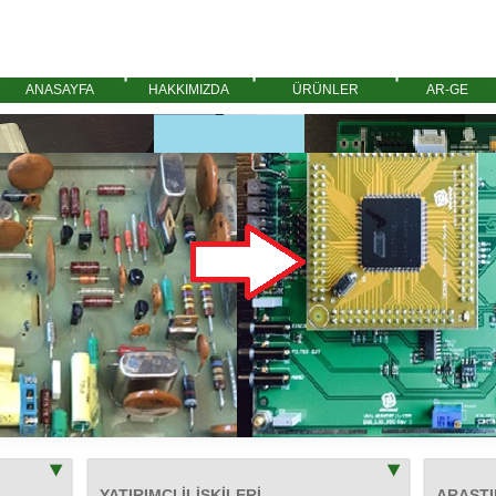
ANASAYFA
HAKKIMIZDA
ÜRÜNLER
AR-GE
YATIRIMCI İLİŞKİLERİ
ARAŞT