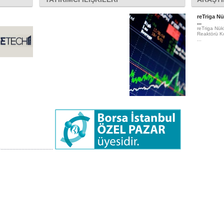
reTriga Nü
...
reTriga Nük
Reaktörü Ko
...
..............................