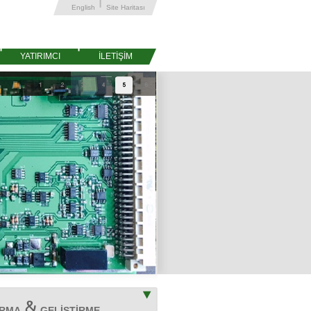
English
Site Haritası
YATIRIMCI
İLETİŞİM
IRMA
GELİŞTİRME